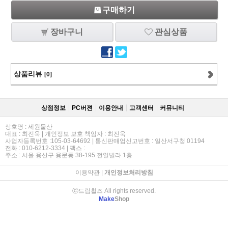
구매하기
장바구니
관심상품
상품리뷰
[0]
상점정보
PC버젼
이용안내
고객센터
커뮤니티
상호명 : 세원물산
대표 : 최진욱 | 개인정보 보호 책임자 : 최진욱
사업자등록번호 :105-03-64692 | 통신판매업신고번호 : 일산서구청 01194
전화 : 010-6212-3334 | 팩스 :
주소 : 서울 용산구 용문동 38-195 전일빌라 1층
이용약관
|
개인정보처리방침
ⓒ드림휠즈 All rights reserved.
Make
Shop