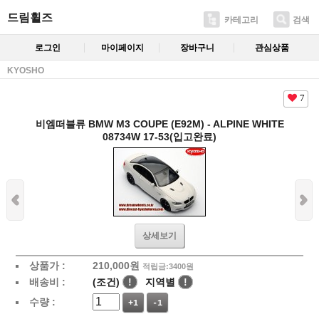
드림휠즈
카테고리
검색
로그인
마이페이지
장바구니
관심상품
KYOSHO
7
비엠떠블류 BMW M3 COUPE (E92M) - ALPINE WHITE
08734W 17-53(입고완료)
상세보기
상품가 :
210,000
원
적립금:3400원
배송비 :
(조건)
!
지역별
!
수량 :
+1
-1