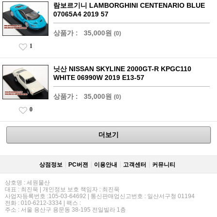
람보르기니 LAMBORGHINI CENTENARIO BLUE
07065A4 2019 57
상품가 :
35,000원
(0)
1
닛산 NISSAN SKYLINE 2000GT-R KPGC110
WHITE 06990W 2019 E13-57
상품가 :
35,000원
(0)
0
더보기
상점정보
PC버젼
이용안내
고객센터
커뮤니티
상호명 : 세원물산
대표 : 최진욱 | 개인정보 보호 책임자 : 최진욱
사업자등록번호 :105-03-64692 | 통신판매업신고번호 : 일산서구청 01194
전화 : 010-6212-3334 | 팩스 :
주소 : 서울 용산구 용문동 38-195 전일빌라 1층