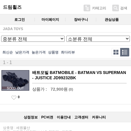
드림휠즈
카테고리
검색
로그인
마이페이지
장바구니
관심상품
JADA TOYS
최신순
낮은가격
높은가격
상품명
최다리뷰
1 - 1
배트모빌 BATMOBILE - BATMAN VS SUPERMAN
- JUSTICE JD99232BK
상품가 :
72,900원
(0)
0
상점정보
PC버젼
이용안내
고객센터
커뮤니티
상호명 : 세원물산