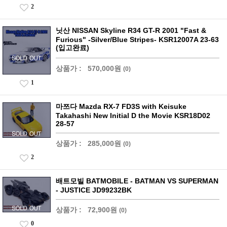
2
닛산 NISSAN Skyline R34 GT-R 2001 "Fast &
Furious" -Silver/Blue Stripes- KSR12007A 23-63
(입고완료)
상품가 :
570,000원
(0)
1
마쯔다 Mazda RX-7 FD3S with Keisuke
Takahashi New Initial D the Movie KSR18D02
28-57
상품가 :
285,000원
(0)
2
배트모빌 BATMOBILE - BATMAN VS SUPERMAN
- JUSTICE JD99232BK
상품가 :
72,900원
(0)
0