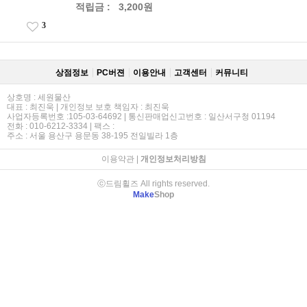
적립금 :
3,200원
3
상점정보
PC버젼
이용안내
고객센터
커뮤니티
상호명 : 세원물산
대표 : 최진욱 | 개인정보 보호 책임자 : 최진욱
사업자등록번호 :105-03-64692 | 통신판매업신고번호 : 일산서구청 01194
전화 : 010-6212-3334 | 팩스 :
주소 : 서울 용산구 용문동 38-195 전일빌라 1층
이용약관
|
개인정보처리방침
ⓒ드림휠즈 All rights reserved.
Make
Shop