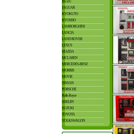
ISUZU
JAGUAR
KYOKUTO
KYOSHO
LAMBORGHINI
LANCIA
LAND ROVER
LEXUS
MAZDA
MCLAREN
MERCEDES-BENZ
MORRIS
MOVIE
NISSAN
PORSCHE
Rolls-Royce
SHELBY
SUZUKI
TOYOTA
VOLKSWAGON