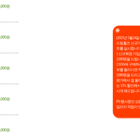
,000원
,000원
(2025년 5월24일~
드림휠즈 신규가
트를 실시합니다
1.신규회원 가
2,000원을 드립
2.SNS에 구매하
,000원
뷰를 올리시면 
2,000원을 드리
평가해서 잘 올
는 15% 할인해
시게 해드립니다
,000원
PS:행사중인 상
일리지 적립이 
,000원