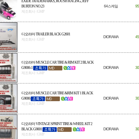
EXIDE TRADEMARKS, ROUSH RACING, JEFF
BURTON NO.23
64스케일
95
제조회사 : GMP
디오라마 TRAILER BLACK G2601
DIORAMA
45
제조회사 : GMP
디오라마 MUSCLE CAR TIRE & RIM KIT 2 BLACK
G9006-1
DIORAMA
30
제조회사 : GMP
디오라마 MUSCLE CAR TIRE &RIM KIT 1 BLACK
G9006
DIORAMA
30
제조회사 : GMP
디오라마 VINTAGE SPRINT TIRE & WHEEL KIT 2
BLACK G9001
DIORAMA
30
제조회사 : GMP