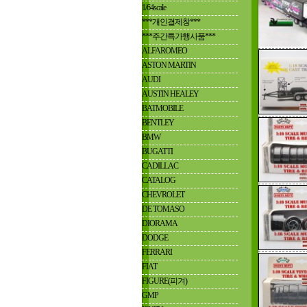
1/64scale
***개인결제창***
***주간특가행사품***
ALFAROMEO
ASTON MARTIN
AUDI
AUSTIN HEALEY
BATMOBILE
BENTLEY
BMW
BUGATTI
CADILLAC
CATALOG
CHEVROLET
DE TOMASO
DIORAMA
DODGE
FERRARI
FIAT
FIGURE(피겨)
GMP