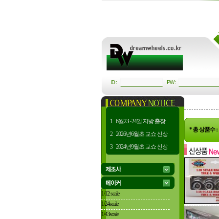
ID :
PW :
1
6월23~24일 지방 출장
* 총 상품수 
2
2026년6월초 교쇼 신상
3
2024년9월초 교쇼 신상
1/12 scale
1/24scale
1/43scale