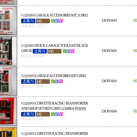
디오라마 GARAGE ACCESSORIES KIT 2 G9012
DIORAMA
50
제조회사 : GMP
디오라마 BUICK GARAGE TOOLS KIT BLACK
G9011K
DIORAMA
65
제조회사 : GMP
디오라마 GARAGE ACCESSORIES KIT G9010
DIORAMA
60
제조회사 : GMP
디오라마 CORVETTE RACING TRANSPORTER
AND SHOP SET RED G2605-1 (3,000대 한정판)
DIORAMA
95
제조회사 : GMP
디오라마 CORVETTE RACING TRANSPORTER