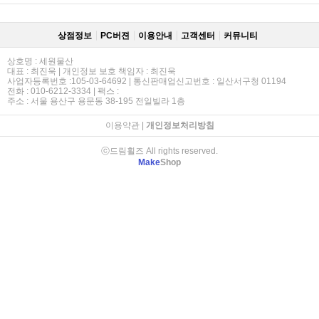
상점정보
PC버젼
이용안내
고객센터
커뮤니티
상호명 : 세원물산
대표 : 최진욱 | 개인정보 보호 책임자 : 최진욱
사업자등록번호 :105-03-64692 | 통신판매업신고번호 : 일산서구청 01194
전화 : 010-6212-3334 | 팩스 :
주소 : 서울 용산구 용문동 38-195 전일빌라 1층
이용약관
|
개인정보처리방침
ⓒ드림휠즈 All rights reserved.
Make
Shop