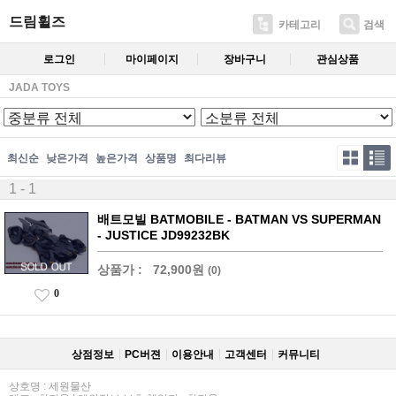
드림휠즈
카테고리
검색
로그인
마이페이지
장바구니
관심상품
JADA TOYS
최신순
낮은가격
높은가격
상품명
최다리뷰
1 - 1
배트모빌 BATMOBILE - BATMAN VS SUPERMAN
- JUSTICE JD99232BK
상품가 :
72,900원
(0)
0
상점정보
PC버젼
이용안내
고객센터
커뮤니티
상호명 : 세원물산