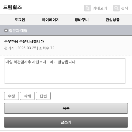
드림휠즈
카테고리
검색
로그인
마이페이지
장바구니
관심상품
질문과 대답
순우한님 주문감사합니다
관리자
| 2026-03-25 | 조회수 72
내일 외관검사후 사진보내드리고 발송합니다
수정
삭제
답변
목록
글쓰기