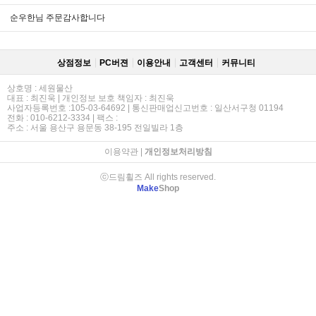
순우한님 주문감사합니다
상점정보
PC버젼
이용안내
고객센터
커뮤니티
상호명 : 세원물산
대표 : 최진욱 | 개인정보 보호 책임자 : 최진욱
사업자등록번호 :105-03-64692 | 통신판매업신고번호 : 일산서구청 01194
전화 : 010-6212-3334 | 팩스 :
주소 : 서울 용산구 용문동 38-195 전일빌라 1층
이용약관
|
개인정보처리방침
ⓒ드림휠즈 All rights reserved.
Make
Shop